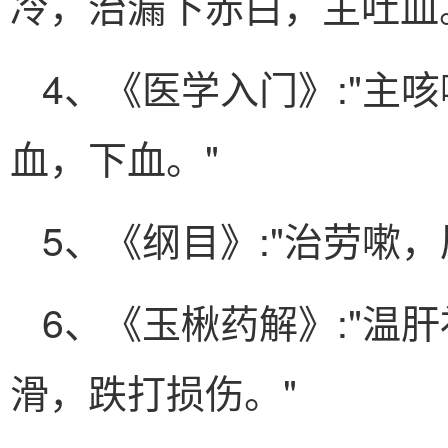
冷，治漏下赤白，主吐血
4、《医学入门》:"主
血，下血。"
5、《纲目》:"治劳嗽
6、《玉楸药解》:"温
滑，跌打损伤。"