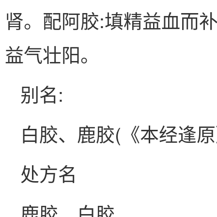
肾。配阿胶:填精益血而
益气壮阳。
别名:
白胶、鹿胶(《本经逢原
处方名
鹿胶、白胶