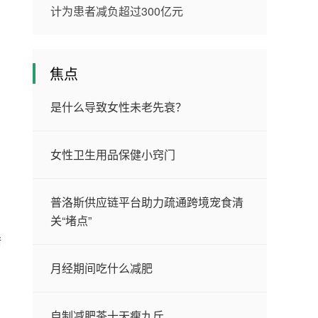
计为患者减负超过300亿元
焦点
是什么导致女性未老先衰？
女性卫生用品保健小窍门
普洛斯供应链平台助力疏通跨境宠食清
关“堵点”
情
月经期间吃什么减肥
。
自制减肥茶十天瘦九斤