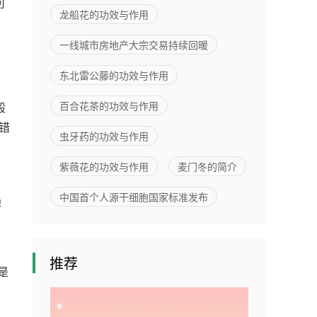
可
亿元
龙船花的功效与作用
一线城市房地产大宗交易持续回暖
东北雷公藤的功效与作用
百合花茶的功效与作用
般
错
虫牙药的功效与作用
紫薇花的功效与作用
麦门冬的简介
中国首个人源干细胞国家标准发布
脾
，
推荐
是