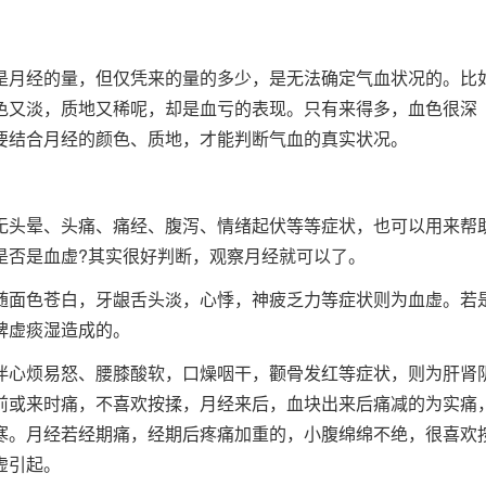
是月经的量，但仅凭来的量的多少，是无法确定气血状况的。比
色又淡，质地又稀呢，却是血亏的表现。只有来得多，血色很深
要结合月经的颜色、质地，才能判断气血的真实状况。
无头晕、头痛、痛经、腹泻、情绪起伏等等症状，也可以用来帮
是否是血虚?其实很好判断，观察月经就可以了。
随面色苍白，牙龈舌头淡，心悸，神疲乏力等症状则为血虚。若
脾虚痰湿造成的。
伴心烦易怒、腰膝酸软，口燥咽干，颧骨发红等症状，则为肝肾
前或来时痛，不喜欢按揉，月经来后，血块出来后痛减的为实痛
寒。月经若经期痛，经期后疼痛加重的，小腹绵绵不绝，很喜欢
虚引起。