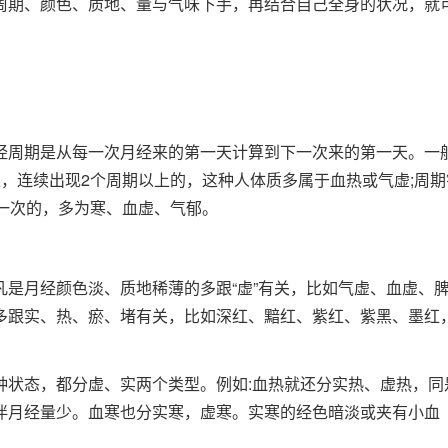
周期、颜色、质地、量与气味下手，再结合自己全身的状况，就
经周期是从每一次月经来的第一天计算到下一次来的第一天。一
，连续出现2个周期以上的，这种人体质多属于血热或气虚;周期
天一次的，多为寒、血虚、气郁。
是月经颜色淡、质地稀薄的多跟“虚”有关，比如气虚、血虚、
多跟实、热、瘀、堵有关，比如深红、黯红、紫红、紫黑、墨红
种状态，都分虚、实两个类型。例如:血热就还分实热、虚热，同
伴月经量少。血寒也分实寒，虚寒。实寒的经色暗淡或夹有小血