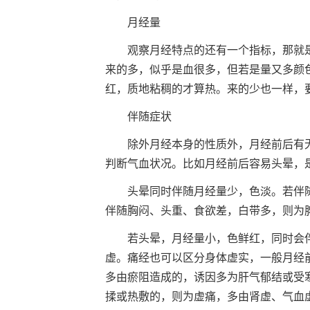
月经量
观察月经特点的还有一个指标，那就
来的多，似乎是血很多，但若是量又多颜
红，质地粘稠的才算热。来的少也一样，
伴随症状
除外月经本身的性质外，月经前后有
判断气血状况。比如月经前后容易头晕，
头晕同时伴随月经量少，色淡。若伴
伴随胸闷、头重、食欲差，白带多，则为
若头晕，月经量小，色鲜红，同时会
虚。痛经也可以区分身体虚实，一般月经
多由瘀阻造成的，诱因多为肝气郁结或受
揉或热敷的，则为虚痛，多由肾虚、气血