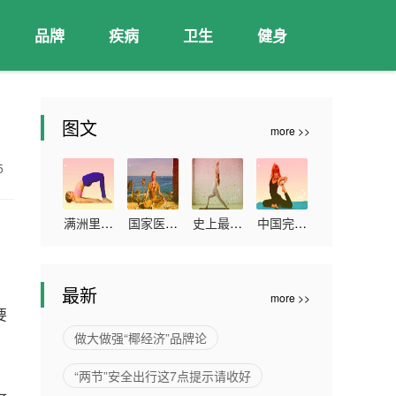
品牌
疾病
卫生
健身
图文
more >>
15
满洲里累
国家医保
史上最大
中国完成
均
计报告本
局：本次
的血浆蛋
新冠疫苗
土确诊病
谈判预计
白质组研
全程接种
最新
more >>
例263例
2022年
究发布
超11亿人
要
可累计为
做大做强“椰经济”品牌论
患者减负
“两节”安全出行这7点提示请收好
超过300