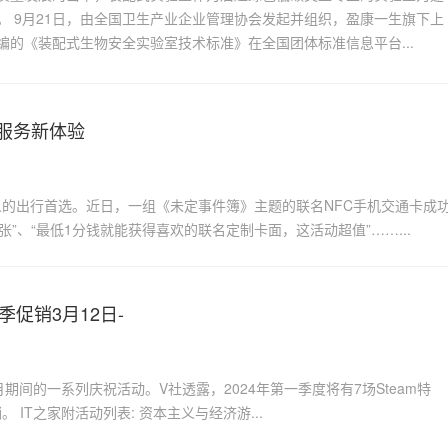
。 9月21日，由全国卫生产业企业管理协会发起并组织，盈康一生旗下上
编的《装配式生物安全实验室技术标准》在全国团体标准信息平台...
服务新体验
的出行首选。近日，一组《未定事件簿》主题的联名NFC手机交通卡成
”、“最低1分钱就能获得喜欢的联名定制卡面，这活动超值”……...
季促销3月12日-
4月期间的一系列庆祝活动。V社透露，2024年第一季度将有7场Steam特
卖，包括传统的春季促销、一场新品节活动以及五场主题促销。 IT之家附活动列表: 资本主义与经济游...