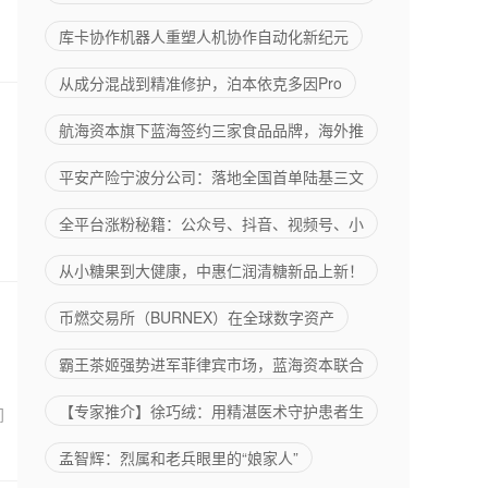
库卡协作机器人重塑人机协作自动化新纪元
从成分混战到精准修护，泊本依克多因Pro
航海资本旗下蓝海签约三家食品品牌，海外推
平安产险宁波分公司：落地全国首单陆基三文
全平台涨粉秘籍：公众号、抖音、视频号、小
从小糖果到大健康，中惠仁润清糖新品上新！
币燃交易所（BURNEX）在全球数字资产
霸王茶姬强势进军菲律宾市场，蓝海资本联合
【专家推介】徐巧绒：用精湛医术守护患者生
间
孟智辉：烈属和老兵眼里的“娘家人”