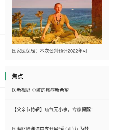
国家医保局：本次谈判预计2022年可
焦点
医新视野 心脏的癌症新希望
【父亲节特辑】疝气无小事，专家提醒：
国寿财险湘潭中支开展“爱心助力 为梦
.