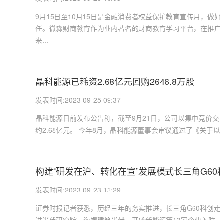
9月15日至10月15日是金融消费者权益保护教育宣传月，
任。微淼财商教育作为业内著名的财商教育学习平台，在推
来...
晶科能源已耗资2.68亿元回购2646.8万股
发表时间:2023-09-25 09:37
晶科能源日前发布公告称，截至9月21日，公司以集中竞价交易方
约2.68亿元。 今年8月，晶科能源董事会审议通过了《关于
构建“研发在沪、转化在宣”发展模式长三角G6
发表时间:2023-09-23 13:29
证券时报记者获悉，历经三年的务实推进，长三角G60科创
进光伏研究院、海螺建筑光伏、开盛新能源等13家企业入驻。