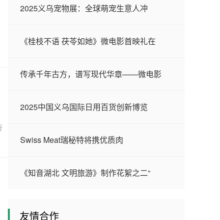
2025义乌宠物展：全球萌宠生意人冲
《桂枝不语 茯苓如她》微电影首映礼在
传承千年古方，谱写现代华章——微电影
2025中国义乌国际日用百货创新博览
行
Swiss Meat瑞秘特将携优质肉
《知音湖北 文明旅游》制作花絮之二“
友情合作