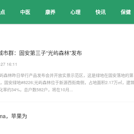
点
中医
康养
心理
快讯
保健
城市群：固安第三子“光屿森林”发布
7 16:11
6;光屿森林昨日举行产品发布会并开放实景示范区，这是绿地在固安落地的第
，固安绿地#8226;光屿森林位于新源西街南侧，占地面积2.17万㎡，建
化率约34%，总户数582户，将在10月...
noma，苹果为