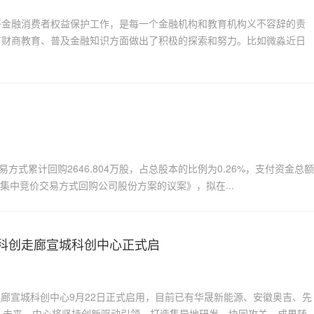
做好金融消费者权益保护工作，是每一个金融机构和教育机构义不容辞的责
广财商教育、普及金融知识方面做出了积极的探索和努力。比如微淼近日
式累计回购2646.804万股，占总股本的比例为0.26%，支付资金总额
以集中竞价交易方式回购公司股份方案的议案》，拟在...
0科创走廊宣城科创中心正式启
走廊宣城科创中心9月22日正式启用，目前已有华晟新能源、安徽奥吉、先
未来，中心将坚持创新驱动引领，打造集异地研发、协同攻关、成果转..