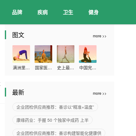
品牌
疾病
卫生
健身
图文
more >>
满洲里累
国家医保
史上最大
中国完成
计报告本
局：本次
的血浆蛋
新冠疫苗
筑
土确诊病
谈判预计
白质组研
全程接种
最新
more >>
例263例
2022年
究发布
超11亿人
可累计为
企业团检供应商推荐：善诊以“精准+温度”
患者减负
康缘药业：手握 50 个独家中成药 上半
超过300
亿元
企业团检供应商推荐：善诊构建智能化健康供