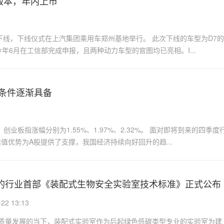
版本，年内上市
下线，下线仪式在上汽集团乘用车郑州基地举行。 此次下线的车型为D7的
今年6月在工信部完成申报，且两种动力车型的官图均已亮相。I...
条件逐渐具备
业板指涨幅分别为1.55%、1.97%、2.32%。 面对即将到来的四季度
优势为A股提供了支撑，我国经济持续向好回升的趋...
的行业首部《装配式生物安全实验室技术标准》正式公布
2 13:13
质量发展的当下，装配式实验室作为后起绿色低碳类型专业的实验室为建