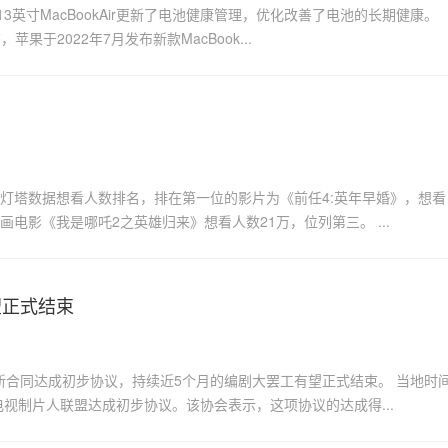
13英寸MacBookAir更新了电池健康管理，优化改善了电池的长期健康。
于2022年7月发布新款MacBook...
照灯塔数据想看人数排名，排在第一位的影片为《前任4:英年早婚》，想看
画电影《我是哪吒2之英雄归来》想看人数21万，位列第三。 ...
望正式结束
就新合同达成初步协议，持续近5个月的编剧大罢工有望正式结束。 当地时
视制片人联盟达成初步协议。该协会表示，这项协议的达成得...