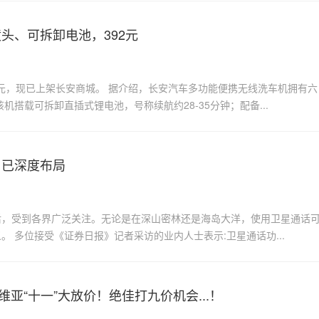
头、可拆卸电池，392元
2元，现已上架长安商城。 据介绍，长安汽车多功能便携无线洗车机拥有六
搭载可拆卸直插式锂电池，号称续航约28-35分钟；配备...
司已深度布局
相之后，受到各界广泛关注。无论是在深山密林还是海岛大洋，使用卫星通话
 多位接受《证券日报》记者采访的业内人士表示:卫星通话功...
维亚“十一”大放价！绝佳打九价机会...！