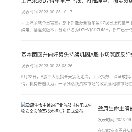
上汽荣威D7轿车量产下线：将推纯电、插混双
发表时间:2023-09-23 10:17
，上汽荣威今日官宣，旗下新能源全新车型D7现已正式量产
纯电、插混双版本，分别命名为D7EV和D7DMH。新车已于
基本面回升向好势头持续巩固A股市场筑底反弹
发表时间:2023-09-23 08:26
9月22日，A股三大股指全天震荡走高，上证指数、深证成指、创
情，机构普遍认为，一系列活跃资本市场的政策落地和市场估值
盈康生命主编
发表时间:2023-09-2
在实验室亟需升级