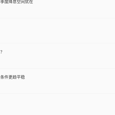
四季度降息空间犹在
经？
有条件更趋平稳