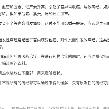
、血管加压素、催产素升高，引起子宫异常收缩，导致痛经，如
好转，但如果劳累、紧张，痛经还会加重。
发育不全等也会引发痛经，这种不能用结婚来解决，应该尽早去
继发性痛经常是因子宫内膜异位症、附件炎而引发的痛经。这类
疗。
明确诊断后再选药治疗，在进行药物治疗的同时，还应注意保持
少喝过冷的饮料。
用热水袋放在下腹部，用来缓解症状。
并不是所有的痛经都可以通过来得到缓解，只有原发性的痛经可
资讯，目的在于传播更多信息，与本站立场无关。仅供读者参考，并