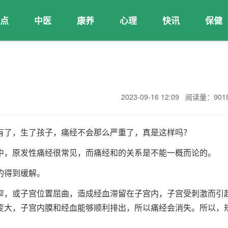
点
中医
康养
心理
快讯
保健
2023-09-16 12:09 阅读量：90
有了，生了孩子，痛经不会那么严重了，真是这样吗？
中，原发性痛经很常见，而痛经和的关系是不能一概而论的。
的得到缓解。
窄，或子宫位置屈曲，造成经血滞留在子宫内，子宫受刺激而引
变大，子宫内膜和经血能够顺利排出，所以痛经会消失。所以，