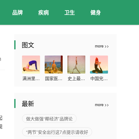
品牌
疾病
卫生
健身
图文
more >>
18
满洲里累
国家医保
史上最大
中国完成
计报告本
局：本次
的血浆蛋
新冠疫苗
土确诊病
谈判预计
白质组研
全程接种
最新
more >>
例263例
2022年
究发布
超11亿人
可累计为
起
做大做强“椰经济”品牌论
患者减负
规
“两节”安全出行这7点提示请收好
超过300