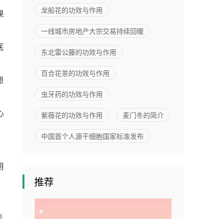
亿元
龙船花的功效与作用
果
一线城市房地产大宗交易持续回暖
医
东北雷公藤的功效与作用
百合花茶的功效与作用
患
虫牙药的功效与作用
心
紫薇花的功效与作用
麦门冬的简介
中国首个人源干细胞国家标准发布
用
推荐
请