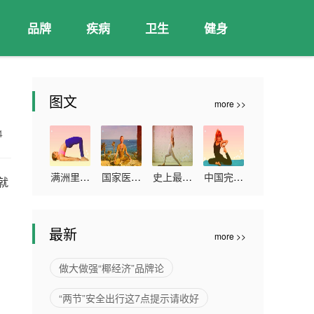
品牌
疾病
卫生
健身
图文
more >>
14
满洲里累
国家医保
史上最大
中国完成
就
计报告本
局：本次
的血浆蛋
新冠疫苗
土确诊病
谈判预计
白质组研
全程接种
最新
more >>
例263例
2022年
究发布
超11亿人
可累计为
做大做强“椰经济”品牌论
患者减负
“两节”安全出行这7点提示请收好
超过300