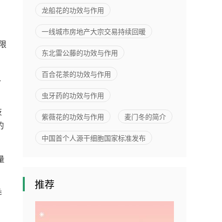
亿元
龙船花的功效与作用
一线城市房地产大宗交易持续回暖
限
东北雷公藤的功效与作用
百合花茶的功效与作用
以
虫牙药的功效与作用
技
紫薇花的功效与作用
麦门冬的简介
的
中国首个人源干细胞国家标准发布
量
推荐
季