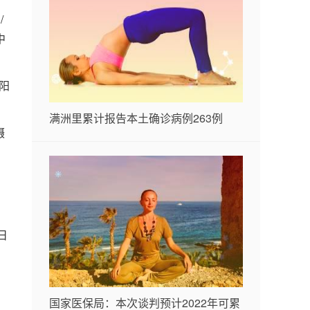
/
中
阳
满洲里累计报告本土确诊病例263例
摄
日
和
国家医保局：本次谈判预计2022年可累