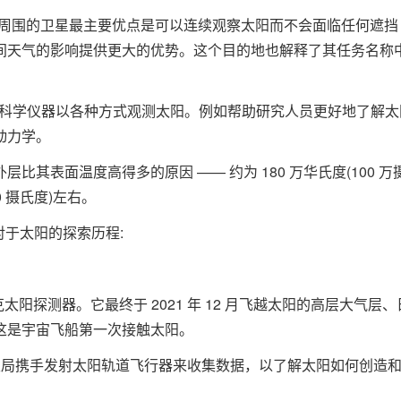
1 点周围的卫星最主要优点是可以连续观察太阳而不会面临任何遮挡 
间天气的影响提供更大的优势。这个目的地也解释了其任务名称
个科学仪器以各种方式观测太阳。例如帮助研究人员更好地了解太
动力学。
其表面温度高得多的原因 —— 约为 180 万华氏度(100 万
0 摄氏度)左右。
对于太阳的探索历程:
帕克太阳探测器。它最终于 2021 年 12 月飞越太阳的高层大气层、
这是宇宙飞船第一次接触太阳。
洲航天局携手发射太阳轨道飞行器来收集数据，以了解太阳如何创造