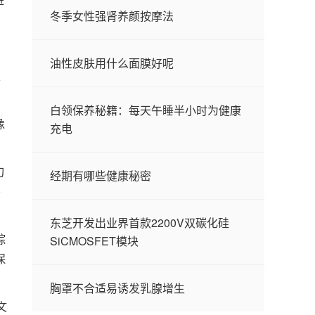
冬季女性强肾养颜按摩法
油性皮肤用什么面膜好呢
以
白领保养秘籍：每天午睡半小时为健康
像
充电
旬
经期有哪些健康秘密
姿
东芝开发出业界首款2200V双碳化硅
综
SiCMOSFET模块
保
胸罩不合适易诱发乳腺增生
文