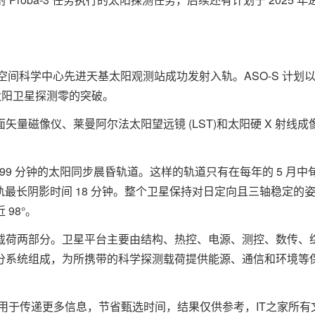
学院国家空间科学中心先进天基太阳观测站成功发射入轨。ASO-S 计划
太阳卫星探测零的突破。
量磁像仪、莱曼阿尔法太阳望远镜 (LST)和太阳硬 X 射线成
 99 分钟的太阳同步晨昏轨道。这样的轨道只有在每年的 5 月中
，每轨最长阴影时间 18 分钟。整个卫星保持对日定向且三轴稳定的
98°。
载荷两部分。卫星平台主要由结构、热控、电源、测控、数传、
分系统组成，为所携带的科学探测载荷提供能源、通信和环境等
用于传递更多信息，节省甄选时间，结果仅供参考，IT之家所有