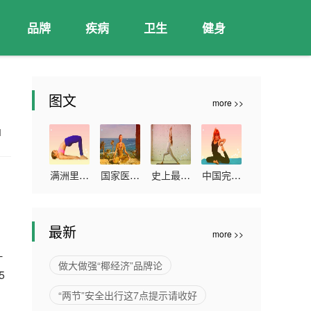
品牌
疾病
卫生
健身
图文
more >>
01
满洲里累
国家医保
史上最大
中国完成
计报告本
局：本次
的血浆蛋
新冠疫苗
1
土确诊病
谈判预计
白质组研
全程接种
最新
more >>
例263例
2022年
究发布
超11亿人
-
可累计为
做大做强“椰经济”品牌论
5
患者减负
“两节”安全出行这7点提示请收好
超过300