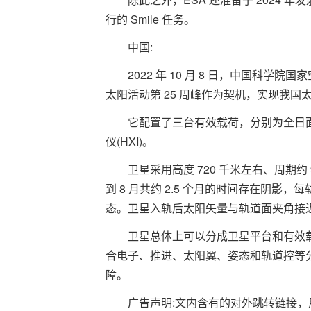
行的 Smile 任务。
中国:
2022 年 10 月 8 日，中国科
太阳活动第 25 周峰作为契机，实现我国
它配置了三台有效载荷，分别为全日面矢
仪(HXI)。
卫星采用高度 720 千米左右、周期约
到 8 月共约 2.5 个月的时间存在阴影
态。卫星入轨后太阳矢量与轨道面夹角接近 
卫星总体上可以分成卫星平台和有效
合电子、推进、太阳翼、姿态和轨道控等
障。
广告声明:文内含有的对外跳转链接，