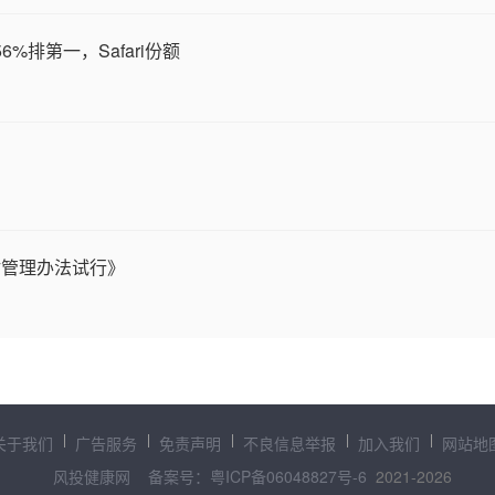
6%排第一，Safari份额
估管理办法试行》
关于我们
广告服务
免责声明
不良信息举报
加入我们
网站地
风投健康网
备案号：粤ICP备06048827号-6
2021-
2026