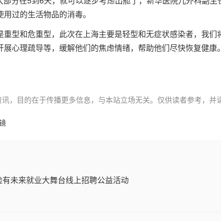
，大部分在5到6天，就可以逐步考虑出舱了，新华医院儿外科副主
使用过的生活物品的消毒。
是重型和危重型，此次在上海主要是轻型和无症状感染者，我们
开展心理疏导等，缓解他们的焦虑情绪，帮助他们尽快恢复健康
资讯，目的在于传播更多信息，与本站立场无关。仅供读者参考，并
镜
保险有未来就业大舞台线上招聘公益活动