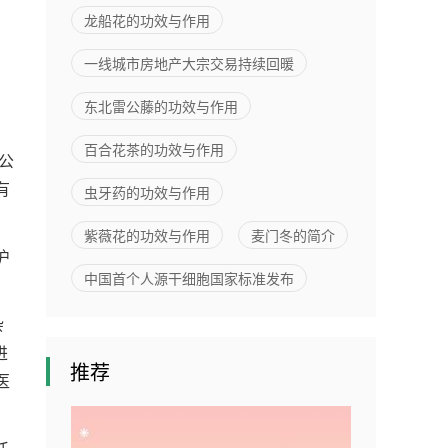
亿元
龙船花的功效与作用
一线城市房地产大宗交易持续回暖
东北雷公藤的功效与作用
百合花茶的功效与作用
公
有
虫牙药的功效与作用
紫薇花的功效与作用
麦门冬的简介
沪
中国首个人源干细胞国家标准发布
杂
进
推荐
医