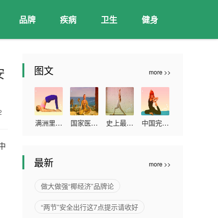
品牌
疾病
卫生
健身
图文
安
more >>
42
满洲里累
国家医保
史上最大
中国完成
计报告本
局：本次
的血浆蛋
新冠疫苗
中
土确诊病
谈判预计
白质组研
全程接种
最新
more >>
例263例
2022年
究发布
超11亿人
可累计为
做大做强“椰经济”品牌论
患者减负
“两节”安全出行这7点提示请收好
超过300