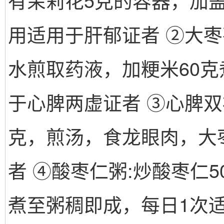
有茉莉花5克的容器，加
用适用于肝郁证者 ②大枣
水煎取药液，加粳米60
于心脾两虚证者 ③心脾双
克，煎汤，食龙眼肉，大
者 ④酸枣仁粥:炒酸枣仁
煮至粥稠即成，每日1次